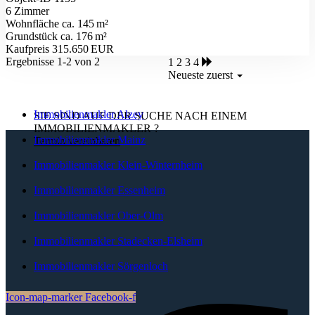
6 Zimmer
Wohnfläche ca. 145 m²
Grund­stück ca. 176 m²
Kaufpreis 315.650 EUR
Ergebnisse 1-2 von 2
1
2
3
4
Neueste zuerst
Immobilienmakler Alzey
SIE SIND AUF DER SUCHE NACH EINEM
IMMOBILIENMAKLER
?
Immobilienmakler Mainz
Termin vereinbaren
Immobilienmakler Klein-Winternheim
Immobilienmakler Essenheim
Immobilienmakler Ober-Olm
Immobilienmakler Stadecken-Elsheim
Immobilienmakler Sörgenloch
Icon-map-marker
Facebook-f