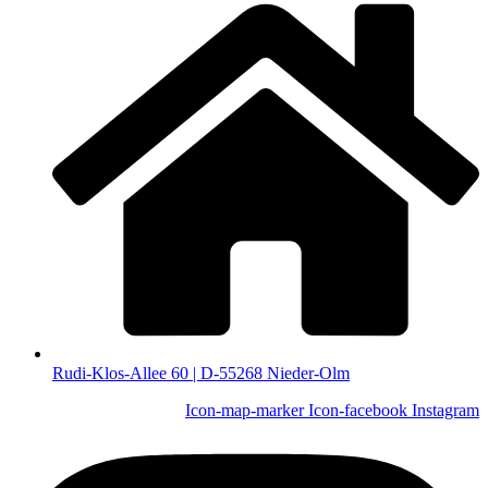
Rudi-Klos-Allee 60 | D-55268 Nieder-Olm
Icon-map-marker
Icon-facebook
Instagram