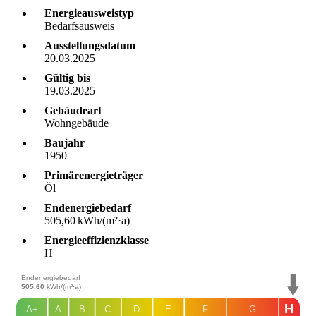
Energieausweistyp
Bedarfs­ausweis
Ausstellungsdatum
20.03.2025
Gültig bis
19.03.2025
Gebäudeart
Wohngebäude
Baujahr
1950
Primärenergieträger
Öl
Endenergie­bedarf
505,60 kWh/(m²·a)
Energie­effizienz­klasse
H
Endenergiebedarf
505,60
kWh/(m²·a)
H
A+
A
B
C
D
E
F
G