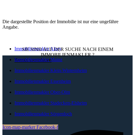
Die dargestellte Position der Immobilie ist nur eine ungefähre
Angabe.
Immobilienmakler Alzey
SIE SIND AUF DER SUCHE NACH EINEM
IMMOBILIENMAKLER
?
Immobilienmakler Mainz
Termin vereinbaren
Immobilienmakler Klein-Winternheim
Immobilienmakler Essenheim
Immobilienmakler Ober-Olm
Immobilienmakler Stadecken-Elsheim
Immobilienmakler Sörgenloch
Icon-map-marker
Facebook-f