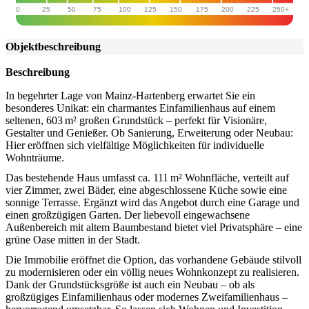
0
25
50
75
100
125
150
175
200
225
250+
Objekt­beschreibung
Beschreibung
In begehrter Lage von Mainz-Hartenberg erwartet Sie ein
besonderes Unikat: ein charmantes Einfamilienhaus auf einem
seltenen, 603 m² großen Grundstück – perfekt für Visionäre,
Gestalter und Genießer. Ob Sanierung, Erweiterung oder Neubau:
Hier eröffnen sich vielfältige Möglichkeiten für individuelle
Wohnträume.
Das bestehende Haus umfasst ca. 111 m² Wohnfläche, verteilt auf
vier Zimmer, zwei Bäder, eine abgeschlossene Küche sowie eine
sonnige Terrasse. Ergänzt wird das Angebot durch eine Garage und
einen großzügigen Garten. Der liebevoll eingewachsene
Außenbereich mit altem Baumbestand bietet viel Privatsphäre – eine
grüne Oase mitten in der Stadt.
Die Immobilie eröffnet die Option, das vorhandene Gebäude stilvoll
zu modernisieren oder ein völlig neues Wohnkonzept zu realisieren.
Dank der Grundstücksgröße ist auch ein Neubau – ob als
großzügiges Einfamilienhaus oder modernes Zweifamilienhaus –