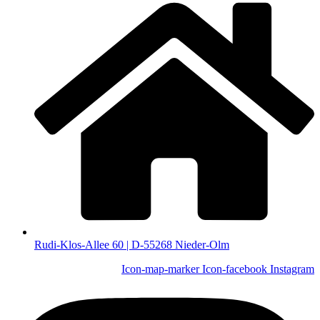
Rudi-Klos-Allee 60 | D-55268 Nieder-Olm
Icon-map-marker
Icon-facebook
Instagram