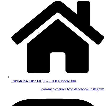
Rudi-Klos-Allee 60 | D-55268 Nieder-Olm
Icon-map-marker
Icon-facebook
Instagram