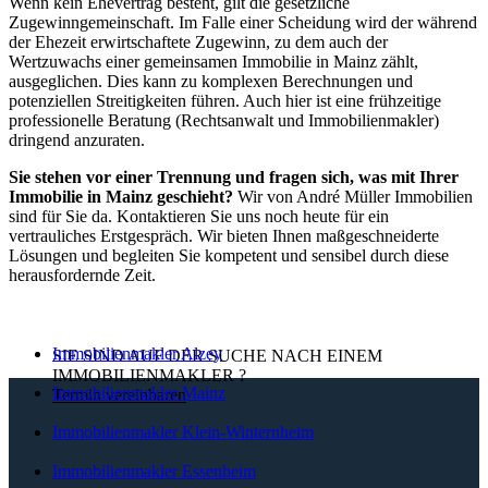
Wenn kein Ehevertrag besteht, gilt die gesetzliche
Zugewinngemeinschaft. Im Falle einer Scheidung wird der während
der Ehezeit erwirtschaftete Zugewinn, zu dem auch der
Wertzuwachs einer gemeinsamen Immobilie in Mainz zählt,
ausgeglichen. Dies kann zu komplexen Berechnungen und
potenziellen Streitigkeiten führen. Auch hier ist eine frühzeitige
professionelle Beratung (Rechtsanwalt und Immobilienmakler)
dringend anzuraten.
Sie stehen vor einer Trennung und fragen sich, was mit Ihrer
Immobilie in Mainz geschieht?
Wir von André Müller Immobilien
sind für Sie da. Kontaktieren Sie uns noch heute für ein
vertrauliches Erstgespräch. Wir bieten Ihnen maßgeschneiderte
Lösungen und begleiten Sie kompetent und sensibel durch diese
herausfordernde Zeit.
Immobilienmakler Alzey
SIE SIND AUF DER SUCHE NACH EINEM
IMMOBILIENMAKLER
?
Immobilienmakler Mainz
Termin vereinbaren
Immobilienmakler Klein-Winternheim
Immobilienmakler Essenheim