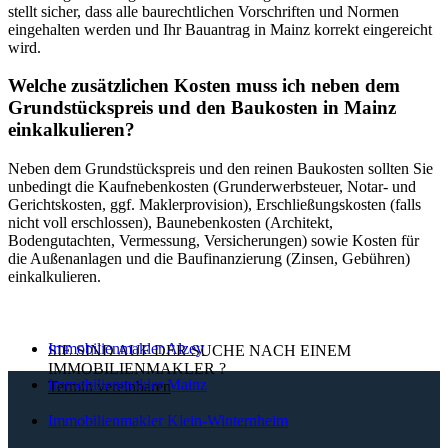
stellt sicher, dass alle baurechtlichen Vorschriften und Normen
eingehalten werden und Ihr Bauantrag in Mainz korrekt eingereicht
wird.
Welche zusätzlichen Kosten muss ich neben dem
Grundstückspreis und den Baukosten in Mainz
einkalkulieren?
Neben dem Grundstückspreis und den reinen Baukosten sollten Sie
unbedingt die Kaufnebenkosten (Grunderwerbsteuer, Notar- und
Gerichtskosten, ggf. Maklerprovision), Erschließungskosten (falls
nicht voll erschlossen), Baunebenkosten (Architekt,
Bodengutachten, Vermessung, Versicherungen) sowie Kosten für
die Außenanlagen und die Baufinanzierung (Zinsen, Gebühren)
einkalkulieren.
Immobilienmakler Alzey
SIE SIND AUF DER SUCHE NACH EINEM
IMMOBILIENMAKLER
?
Immobilienmakler Mainz
Termin vereinbaren
Immobilienmakler Klein-Winternheim