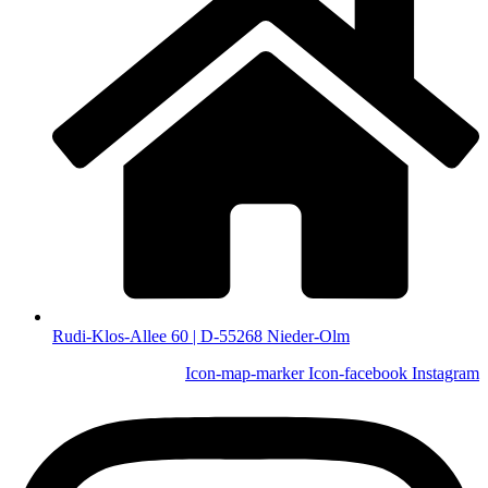
Rudi-Klos-Allee 60 | D-55268 Nieder-Olm
Icon-map-marker
Icon-facebook
Instagram